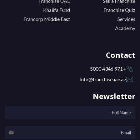
Franchise UAE
Sell a Franchise
Khalifa Fund
Franchise Quiz
Francorp Middle East
Services
Academy
Contact
+971 4346 5000
info@franchiseuae.ae
Newsletter
email